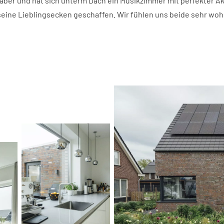
aber und hat sich unterm Dach ein Musikzimmer mit perfekter Ak
 seine Lieblingsecken geschaffen. Wir fühlen uns beide sehr woh