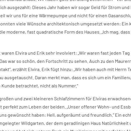
ich ausgezahlt: Dieses Jahr haben wir sogar Geld für Strom und
l wir uns für eine Wärmepumpe und nicht für einen Gasanschl
konnten viele Wünsche architektonisch umgesetzt werden: Ein k
ie moderne, fast quadratische Form des Hauses. „Ich mag, dass 
waren Elvira und Erik sehr involviert: „Wir waren fast jeden Tag
Das war so schön, den Fortschritt zu sehen. Auch zu den Maurer
akt“, erzählt Elvira. Erik fügt hinzu: „Wir haben auch mit Herrn 
u ausgetauscht. Daran merkt man, dass es sich um ein Famili
s Kunde betrachtet, nicht als Nummer.“
großen und zwei kleineren Schlafzimmern für Elviras erwachsene
st perfekt zum Leben der beiden. „Unser offener Wohn- und Essb
uns gewünscht haben: Hell, aufgeräumt und freundlich.“ Ein echt
 angelegter Wildgarten, der dem geradlinigen Haus Natürlichkei