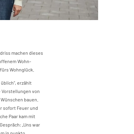
undriss machen dieses
 offenem Wohn-
 fürs Wohnglück.
üblich“, erzählt
te Vorstellungen von
n Wünschen bauen.
r sofort Feuer und
che Paar kam mit
 Gespräch: „Uns war
em in punkto