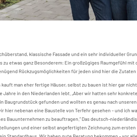
achüberstand, klassische Fassade und ein sehr individueller Gr
us zu etwas ganz Besonderem: Ein großzügiges Raumgefühl mit
nügend Rückzugsmöglichkeiten für jeden sind hier die Zutaten
kauft man eher fertige Häuser, selbst zu bauen ist hier gar nicht 
ele Jahre in den Niederlanden lebt. „Aber wir hatten sehr konkre
in Baugrundstück gefunden und wollten es genau nach unsere
ir hier nebenan eine Baustelle von Terfehr gesehen – und ich wa
es Bauunternehmen zu beauftragen.“ Das deutsch-niederländis
tellungen und einer selbst angefertigten Zeichnung zum ersten
 kein Standardhaus. Wir haben gute Beratung bekommen – vor all