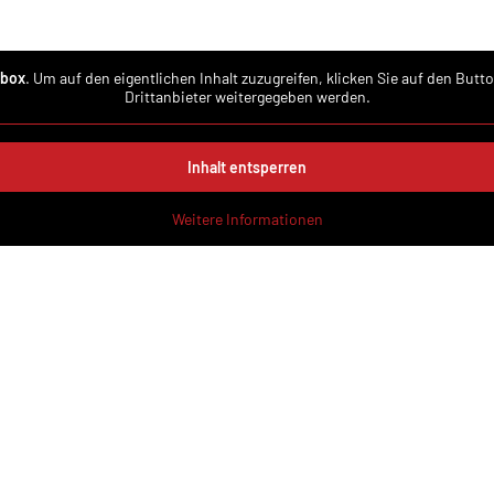
box
. Um auf den eigentlichen Inhalt zuzugreifen, klicken Sie auf den Butt
Drittanbieter weitergegeben werden.
Inhalt entsperren
Weitere Informationen