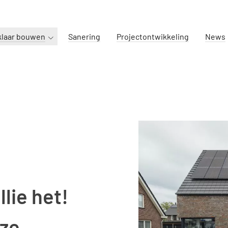
klaar bouwen
Sanering
Projectontwikkeling
News
lie het!
nze