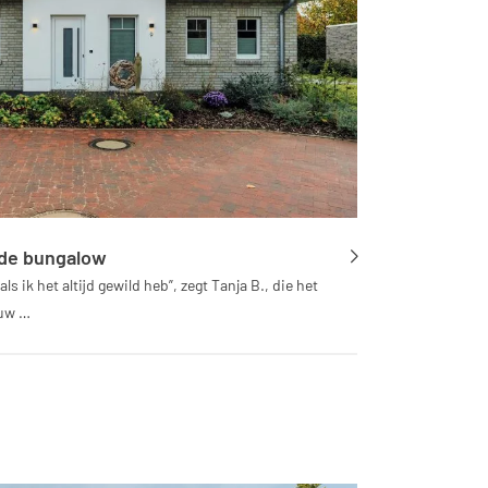
 de bungalow
oals ik het altijd gewild heb”, zegt Tanja B., die het
ouw …