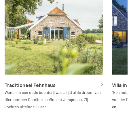
Traditioneel Fehnhaus
Villa in
Wonen in een oude boerderij was altijd al de droom van
“Een huis
dierenartsen Caroline en Vincent Jongmans. Zij
von der R
kochten uiteindelijk een …
en …