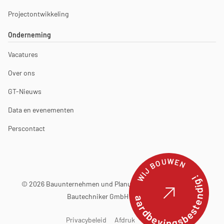
Projectontwikkeling
Onderneming
Vacatures
Over ons
GT-Nieuws
Data en evenementen
Perscontact
WIJ BOUWEN
aardbevingsbestendig!
© 2026 Bauunternehmen und Planungsbüro Günter Terfehr
Bautechniker GmbH & Co. KG
Privacybeleid
Afdruk