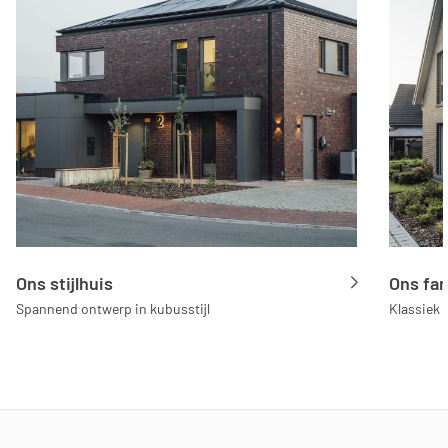
Ons stijlhuis
Ons fam
Spannend ontwerp in kubusstijl
Klassiek