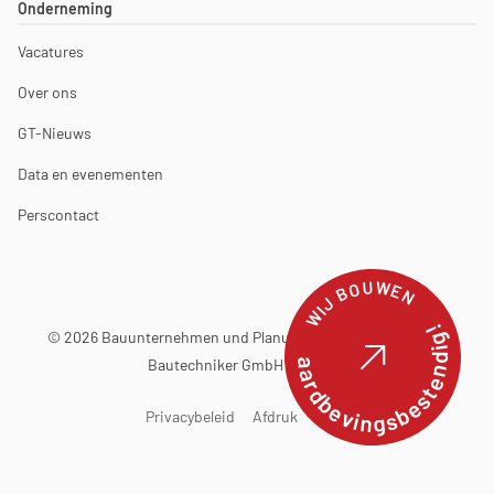
Onderneming
Vacatures
Over ons
GT-Nieuws
Data en evenementen
Perscontact
WIJ BOUWEN
© 2026 Bauunternehmen und Planungsbüro Günter Terfehr
aardbevingsbestendig!
Bautechniker GmbH & Co. KG
Privacybeleid
Afdruk