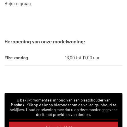
Bojer u graag.
Heropening van onze modelwoning:
Elke zondag
13.00 tot 17.00 uur
U bekijkt momenteel inhoud van een plaatshouder van
Mapbox
. Klik op de knop hieronder om de volledige inhoud te
bekijken. Houd er rekening mee dat u op deze manier gegevens
deelt met providers van derden.