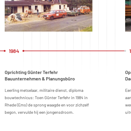
1984
Oprichting Günter Terfehr
Op
Bauunternehmen & Planungsbüro
Da
Leerling metselaar, militaire dienst, diploma
Een
bouwtechnicus: Toen Günter Terfehr in 1984 in
aan
Rhede (Ems) de sprong waagde en voor zichzelf
we
begon, vervulde hij een jongensdroom.
uit
ext
co