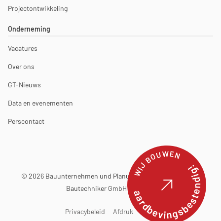
Projectontwikkeling
Onderneming
Vacatures
Over ons
GT-Nieuws
Data en evenementen
Perscontact
WIJ BOUWEN
aardbevingsbestendig!
© 2026 Bauunternehmen und Planungsbüro Günter Terfehr
Bautechniker GmbH & Co. KG
Privacybeleid
Afdruk