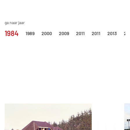
ga naar jaar
1984
1989
2000
2009
2011
2011
2013
20