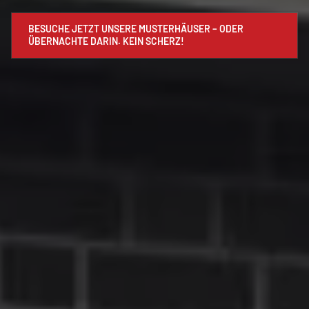
BESUCHE JETZT UNSERE MUSTERHÄUSER – ODER
ÜBERNACHTE DARIN. KEIN SCHERZ!