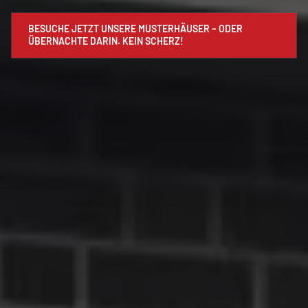
BESUCHE JETZT UNSERE MUSTERHÄUSER – ODER
ÜBERNACHTE DARIN. KEIN SCHERZ!