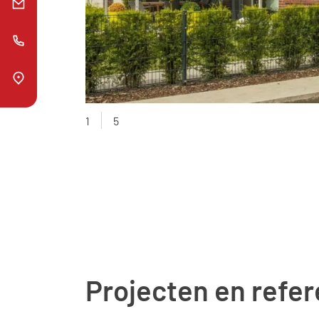
1
5
Projecten en refer