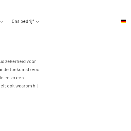
Ons bedrijf
dus zekerheid voor
aar de toekomst: voor
ie en zo een
telt ook waarom hij