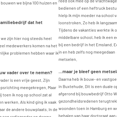
reed ook mee op de vrachtwage
g bouwen we bijna 100 huizen en
bedienen of een heftruck bestu
hielp ik mijn moeder na school 
amiliebedrijf dat het
loonstroken. Zo heb ik langzaam
Tijdens de vakanties werkte ik 
middelbare school, heb ik een e
e zijn hier nog steeds heel
bij een bedrijf in het Emsland. E
. Veel medewerkers komen na het
in en heb zelfs nog meegedaan
onlijke problemen hebben waar ik
metselen.
…maar je bleef geen metsel
n uw vader over te nemen?
Daarna heb ik bouw- en vastg
vader is een vrije geest. Zijn
in Buxtehude. Dit is een duale o
epsrichting meegekregen. Maar
afgerond bij bouwbedrijf Otto W
j toen ik nog op school zat al
gezondheidsredenen terugtrekken
len werken. Als kind ging ik vaak
woonden toen in Hamburg en we
naar de andere bouwplaats. In de
behalen van haar doctoraat aan 
og een radiozender en daarna