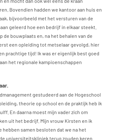
n en mocht dan ook wel eens de kraan
ren. Bovendien hadden we kantoor aan huis en
vaak, bijvoorbeeld met het versturen van de
aan geleerd hoe een bedrijf in elkaar steekt.
op de bouwplaats en, na het behalen van de
erst een opleiding tot metselaar gevolgd, hier
en prachtige tijd! Ik was er eigenlijk best goed
 aan het regionale kampioenschappen
aar.
oedmanagement gestudeerd aan de Hogeschool
pleiding, theorie op school en de praktijk heb ik
ulff. En daarna moest mijn vader zich om
 uit het bedrijf. Mijn vrouw Kirsten en ik
 hebben samen besloten dat we na het
de universiteitskliniek terug zouden keren