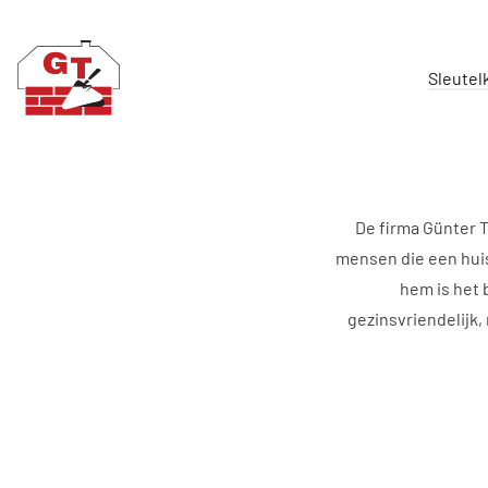
Sleutel
De firma Günter T
mensen die een huis 
hem is het 
gezinsvriendelijk,