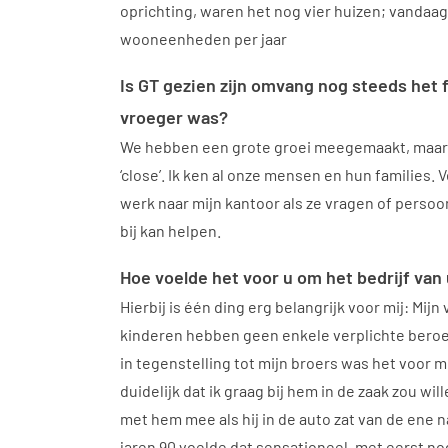
oprichting, waren het nog vier huizen; vandaa
wooneenheden per jaar
Is GT gezien zijn omvang nog steeds het f
vroeger was?
We hebben een grote groei meegemaakt, maar w
‘close’. Ik ken al onze mensen en hun families
werk naar mijn kantoor als ze vragen of perso
bij kan helpen.
Hoe voelde het voor u om het bedrijf va
Hierbij is één ding erg belangrijk voor mij: Mijn 
kinderen hebben geen enkele verplichte bero
in tegenstelling tot mijn broers was het voor mi
duidelijk dat ik graag bij hem in de zaak zou wil
met hem mee als hij in de auto zat van de ene 
jaren 90 voelde dat sensationeel, met eerst n