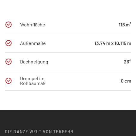
Wohnfläche
116 m²
Außenmaße
13,74 m x 10,115 m
Dachneigung
23°
Drempel im
0 cm
Rohbaumaß
DIE GANZE WELT VON TERFEHR