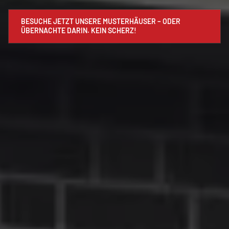
BESUCHE JETZT UNSERE MUSTERHÄUSER – ODER
ÜBERNACHTE DARIN. KEIN SCHERZ!